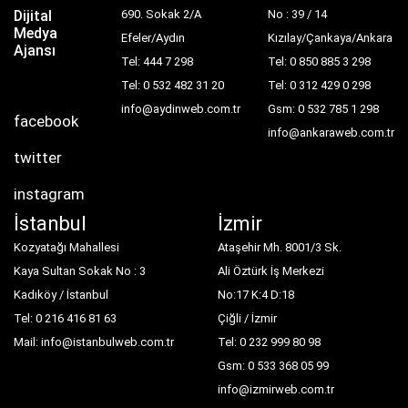
Dijital
690. Sokak 2/A
No : 39 / 14
Medya
Efeler/Aydın
Kızılay/Çankaya/Ankara
Ajansı
Tel: 444 7 298
Tel: 0 850 885 3 298
Tel: 0 532 482 31 20
Tel: 0 312 429 0 298
info@aydinweb.com.tr
Gsm: 0 532 785 1 298
facebook
info@ankaraweb.com.tr
twitter
instagram
İstanbul
İzmir
Kozyatağı Mahallesi
Ataşehir Mh. 8001/3 Sk.
Kaya Sultan Sokak No : 3
Ali Öztürk İş Merkezi
Kadıköy / İstanbul
No:17 K:4 D:18
Tel: 0 216 416 81 63
Çiğli / İzmir
Mail: info@istanbulweb.com.tr
Tel: 0 232 999 80 98
Gsm: 0 533 368 05 99
info@izmirweb.com.tr