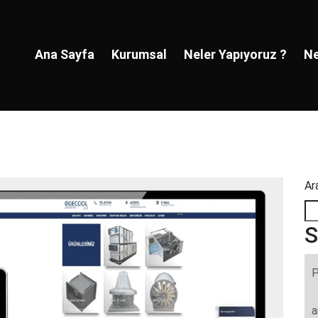
Ana Sayfa
Kurumsal
Neler Yapıyoruz ?
Ne
Ar
S
P
a