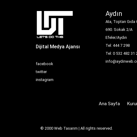
Aydın
Ata, Toptan Gıda 
690. Sokak 2/A
Efeler/Aydın
Tel: 444 7 298
Dijital Medya Ajansı
Tel: 0 532 482 31 
info@aydinweb.c
facebook
twitter
instagram
Ana Sayfa
Kuru
© 2000
Web Tasarım
| All rights reserved.