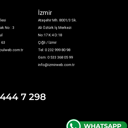
İzmir
lesi
Ataşehir Mh. 8001/3 Sk.
ak No : 3
Ali Öztürk İş Merkezi
ul
No:17 K:4 D:18
1 63
Çiğli / İzmir
nbulweb.com.tr
Tel: 0 232 999 80 98
Gsm: 0 533 368 05 99
info@izmirweb.com.tr