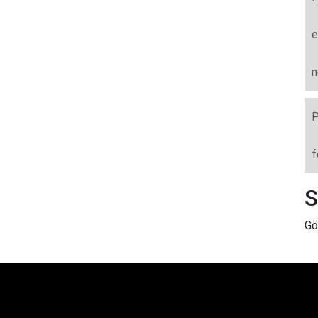
e
n
P
f
S
Gö