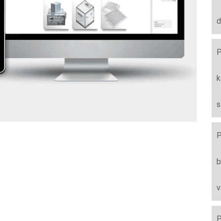
d
P
k
s
P
b
v
P