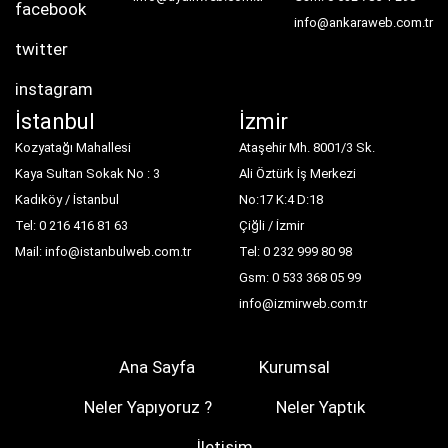
facebook
info@ankaraweb.com.tr
twitter
instagram
İstanbul
İzmir
Kozyatağı Mahallesi
Ataşehir Mh. 8001/3 Sk.
Kaya Sultan Sokak No : 3
Ali Öztürk İş Merkezi
Kadıköy / İstanbul
No:17 K:4 D:18
Tel: 0 216 416 81 63
Çiğli / İzmir
Mail: info@istanbulweb.com.tr
Tel: 0 232 999 80 98
Gsm: 0 533 368 05 99
info@izmirweb.com.tr
Ana Sayfa
Kurumsal
Neler Yapıyoruz ?
Neler Yaptık
İletişim