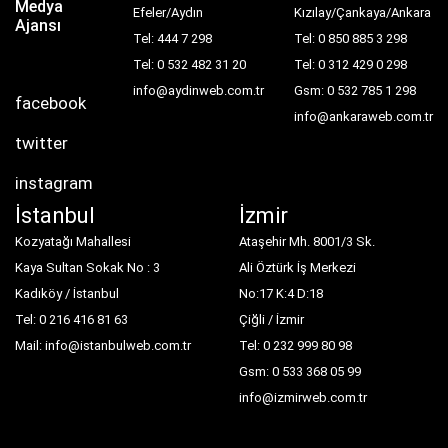
Medya
Efeler/Aydın
Kızılay/Çankaya/Ankara
Ajansı
Tel: 444 7 298
Tel: 0 850 885 3 298
Tel: 0 532 482 31 20
Tel: 0 312 429 0 298
info@aydinweb.com.tr
Gsm: 0 532 785 1 298
facebook
info@ankaraweb.com.tr
twitter
instagram
İstanbul
İzmir
Kozyatağı Mahallesi
Ataşehir Mh. 8001/3 Sk.
Kaya Sultan Sokak No : 3
Ali Öztürk İş Merkezi
Kadıköy / İstanbul
No:17 K:4 D:18
Tel: 0 216 416 81 63
Çiğli / İzmir
Mail: info@istanbulweb.com.tr
Tel: 0 232 999 80 98
Gsm: 0 533 368 05 99
info@izmirweb.com.tr