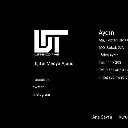
Aydın
Ata, Toptan Gıda 
690. Sokak 2/A
Efeler/Aydın
Tel: 444 7 298
Dijital Medya Ajansı
Tel: 0 532 482 31 
info@aydinweb.c
facebook
twitter
instagram
Ana Sayfa
Kuru