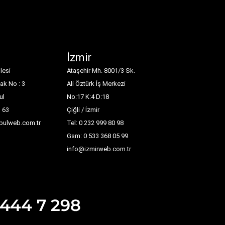
İzmir
lesi
Ataşehir Mh. 8001/3 Sk.
ak No : 3
Ali Öztürk İş Merkezi
ul
No:17 K:4 D:18
1 63
Çiğli / İzmir
nbulweb.com.tr
Tel: 0 232 999 80 98
Gsm: 0 533 368 05 99
info@izmirweb.com.tr