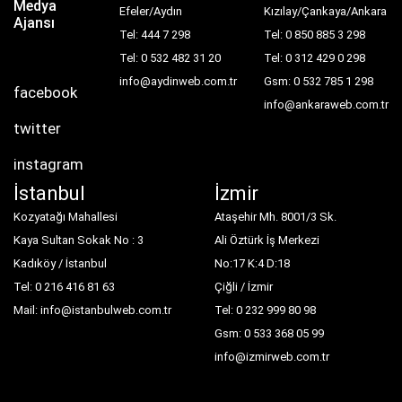
Medya
Efeler/Aydın
Kızılay/Çankaya/Ankara
Ajansı
Tel: 444 7 298
Tel: 0 850 885 3 298
Tel: 0 532 482 31 20
Tel: 0 312 429 0 298
info@aydinweb.com.tr
Gsm: 0 532 785 1 298
facebook
info@ankaraweb.com.tr
twitter
instagram
İstanbul
İzmir
Kozyatağı Mahallesi
Ataşehir Mh. 8001/3 Sk.
Kaya Sultan Sokak No : 3
Ali Öztürk İş Merkezi
Kadıköy / İstanbul
No:17 K:4 D:18
Tel: 0 216 416 81 63
Çiğli / İzmir
Mail: info@istanbulweb.com.tr
Tel: 0 232 999 80 98
Gsm: 0 533 368 05 99
info@izmirweb.com.tr