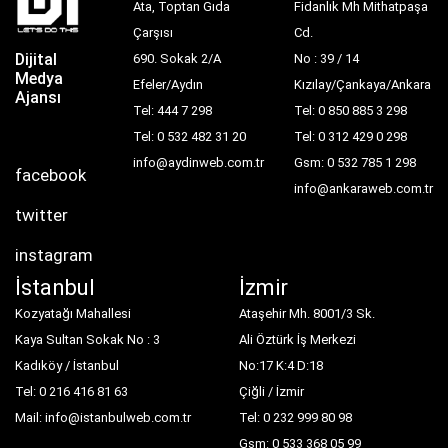
Ata, Toptan Gıda
Fidanlık Mh Mithatpaşa
Çarşısı
Cd.
Dijital
690. Sokak 2/A
No : 39 / 14
Medya
Efeler/Aydın
Kızılay/Çankaya/Ankara
Ajansı
Tel: 444 7 298
Tel: 0 850 885 3 298
Tel: 0 532 482 31 20
Tel: 0 312 429 0 298
info@aydinweb.com.tr
Gsm: 0 532 785 1 298
facebook
info@ankaraweb.com.tr
twitter
instagram
İstanbul
İzmir
Kozyatağı Mahallesi
Ataşehir Mh. 8001/3 Sk.
Kaya Sultan Sokak No : 3
Ali Öztürk İş Merkezi
Kadıköy / İstanbul
No:17 K:4 D:18
Tel: 0 216 416 81 63
Çiğli / İzmir
Mail: info@istanbulweb.com.tr
Tel: 0 232 999 80 98
Gsm: 0 533 368 05 99