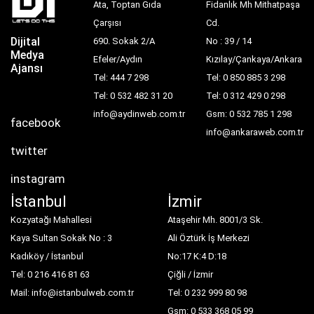
Ata, Toptan Gıda
Fidanlık Mh Mithatpaşa
Çarşısı
Cd.
Dijital
690. Sokak 2/A
No : 39 / 14
Medya
Efeler/Aydın
Kızılay/Çankaya/Ankara
Ajansı
Tel: 444 7 298
Tel: 0 850 885 3 298
Tel: 0 532 482 31 20
Tel: 0 312 429 0 298
info@aydinweb.com.tr
Gsm: 0 532 785 1 298
facebook
info@ankaraweb.com.tr
twitter
instagram
İstanbul
İzmir
Kozyatağı Mahallesi
Ataşehir Mh. 8001/3 Sk.
Kaya Sultan Sokak No : 3
Ali Öztürk İş Merkezi
Kadıköy / İstanbul
No:17 K:4 D:18
Tel: 0 216 416 81 63
Çiğli / İzmir
Mail: info@istanbulweb.com.tr
Tel: 0 232 999 80 98
Gsm: 0 533 368 05 99