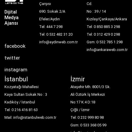
Çarşısı
Cd.
Dijital
690. Sokak 2/A
No : 39 / 14
Medya
Efeler/Aydın
Kızılay/Çankaya/Ankara
Ajansı
Tel: 444 7 298
Tel: 0 850 885 3 298
Tel: 0 532 482 31 20
Tel: 0 312 429 0 298
info@aydinweb.com.tr
Gsm: 0 532 785 1 298
facebook
info@ankaraweb.com.tr
twitter
instagram
İstanbul
İzmir
Kozyatağı Mahallesi
Ataşehir Mh. 8001/3 Sk.
Kaya Sultan Sokak No : 3
Ali Öztürk İş Merkezi
Kadıköy / İstanbul
No:17 K:4 D:18
Tel: 0 216 416 81 63
Çiğli / İzmir
Mail: info@istanbulweb.com.tr
Tel: 0 232 999 80 98
Gsm: 0 533 368 05 99